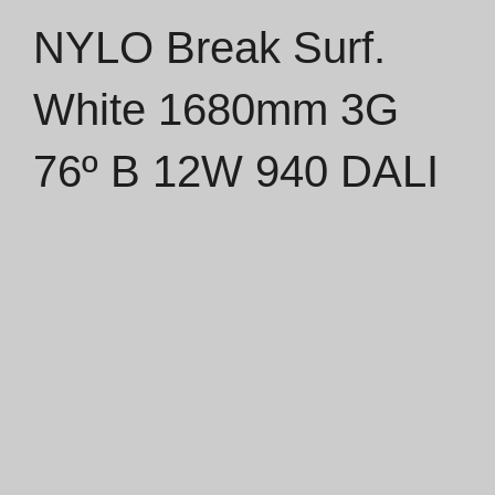
NYLO Break Surf.
Catálogos
White 1680mm 3G
Essence [PT/EN]
76º B 12W 940 DALI
Hospitality [EN]
Hospitality [PT]
Geral [EN/FR]
Geral [PT/ES]
Documentos
Considerações Gerais