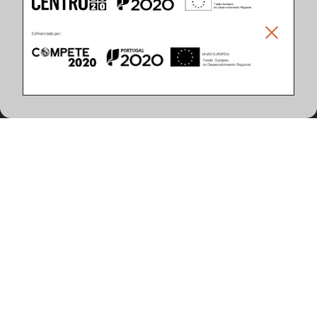
Climar - Indústria De Iluminação, S.A.
Climar Lighting - Sede
Climar - Indústria de Iluminação, S.A.

Rua Estrada Real, 50

3750-866 Águeda

Portugal