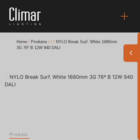
Home
/
Produtos
/
/
/
NYLO Break Surf. White 1680mm
3G 76º B 12W 940 DALI
Brochuras
Finishes Book
BOYA OUT Shapes
Soluções Acústicas
Melhores Projetos
Produto