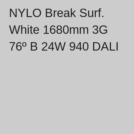
NYLO Break Surf.
Catálogos
White 1680mm 3G
Essence [PT/EN]
76º B 24W 940 DALI
Hospitality [EN]
Hospitality [PT]
Geral [EN/FR]
Geral [PT/ES]
Documentos
Considerações Gerais