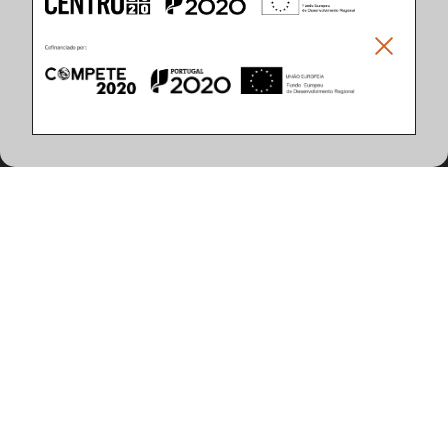
Climar - Indústria De Iluminação, S.A.
Climar Lighting - Sede
Climar - Indústria de Iluminação, S.A.

Rua Estrada Real, 50

3750-866 Águeda

Portugal