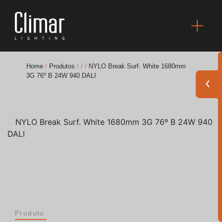
Home
/
Produtos
/
/
/
NYLO Break Surf. White 1680mm
3G 76º B 24W 940 DALI
Brochuras
Finishes Book
BOYA OUT Shapes
Soluções Acústicas
Melhores Projetos
Produto