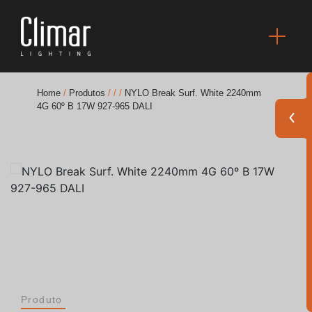
Home
/
Produtos
/
/
/
NYLO Break Surf. White 2240mm
4G 60º B 17W 927-965 DALI
Brochuras
Finishes Book
BOYA OUT Shapes
Soluções Acústicas
Melhores Projetos
Produto