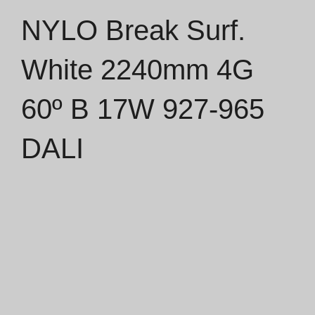
NYLO Break Surf.
Catálogos
White 2240mm 4G
Essence [PT/EN]
60º B 17W 927-965
Hospitality [EN]
Hospitality [PT]
DALI
Geral [EN/FR]
Geral [PT/ES]
Documentos
Considerações Gerais