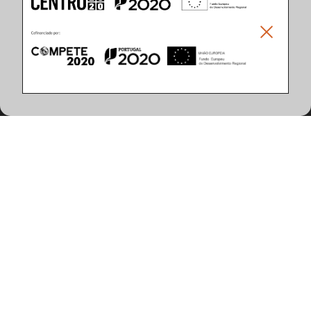
Climar - Indústria De Iluminação, S.A.
Climar Lighting - Sede
Climar - Indústria de Iluminação, S.A.

Rua Estrada Real, 50

3750-866 Águeda

Portugal