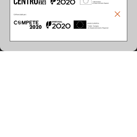
Climar - Indústria De Iluminação, S.A.
Climar Lighting - Sede
Climar - Indústria de Iluminação, S.A.

Rua Estrada Real, 50

3750-866 Águeda

Portugal