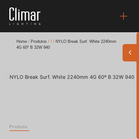
Home
/
Produtos
/
/
/
NYLO Break Surf. White 2240mm
4G 60º B 32W 940
Brochuras
Finishes Book
BOYA OUT Shapes
Soluções Acústicas
Melhores Projetos
Produto