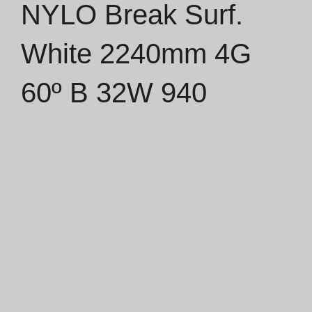
NYLO Break Surf.
Catálogos
White 2240mm 4G
Essence [PT/EN]
60º B 32W 940
Hospitality [EN]
Hospitality [PT]
Geral [EN/FR]
Geral [PT/ES]
Documentos
Considerações Gerais