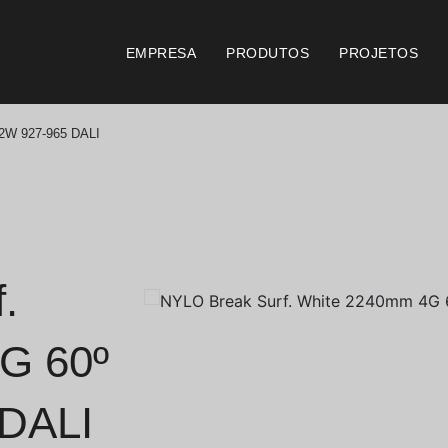
EMPRESA
PRODUTOS
PROJETOS
2W 927-965 DALI
Catálogos
Documento
Essence [PT/EN]
Consi
Hospitality [EN]
Certi
.
Hospitality [PT]
Condi
G 60º
Geral [EN/FR]
Condi
DALI
Geral [PT/ES]
Logo 