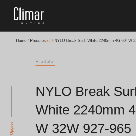
Home
/
Produtos
/
/
/
NYLO Break Surf. White 2240mm 4G 60º W 3
Brochuras
Produto
Finishes Book
BOYA OUT Shapes
NYLO Break Surf
Soluções Acústicas
White 2240mm 4
Melhores Projetos
W 32W 927-965 
Ver Opções