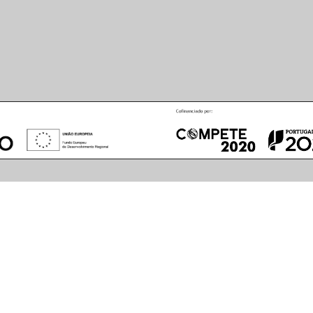
August
2026
S
M
T
W
T
F
S