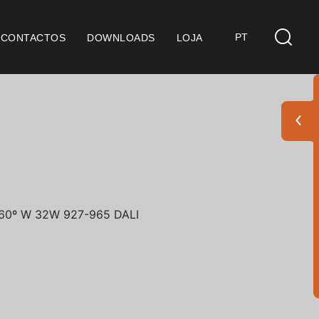
PT
CONTACTOS
DOWNLOADS
LOJA
s
derações Gerais
ficação SGQ ISO 9001
ções de Venda
ções de Garantia
Pack