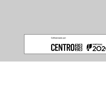
Climar - Indústria De Iluminação, S.A.
Climar Lighting - Sede
Escritório de Londres
Climar - Indústria de 
167–169 Great Portland 
Iluminação, S.A.

Street, 5th Floor,
