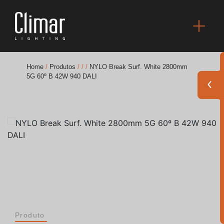
Home
/
Produtos
/
/
/
NYLO Break Surf. White 2800mm
5G 60º B 42W 940 DALI
Brochuras
Finishes Book
BOYA OUT Shapes
Soluções Acústicas
Melhores Projetos
Produto