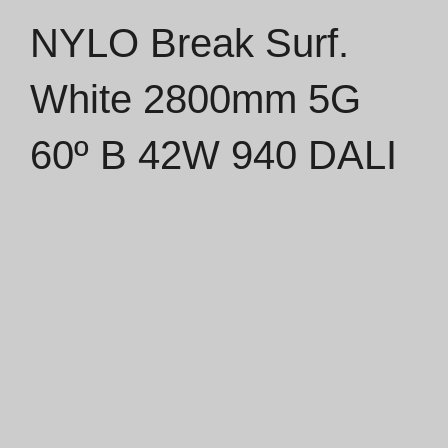
NYLO Break Surf.
Catálogos
White 2800mm 5G
Essence [PT/EN]
60º B 42W 940 DALI
Hospitality [EN]
Hospitality [PT]
Geral [EN/FR]
Geral [PT/ES]
Documentos
Considerações Gerais