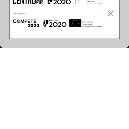
Climar - Indústria De Iluminação, S.A.
Climar Lighting - Sede
Climar - Indústria de Iluminação, S.A.

Rua Estrada Real, 50

3750-866 Águeda

Portugal