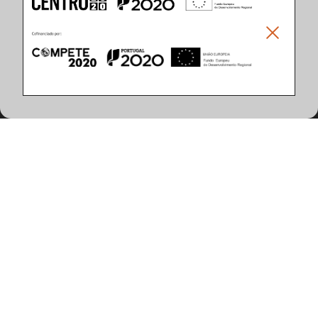
Climar - Indústria De Iluminação, S.A.
Climar Lighting - Sede
Climar - Indústria de Iluminação, S.A.

Rua Estrada Real, 50

3750-866 Águeda

Portugal