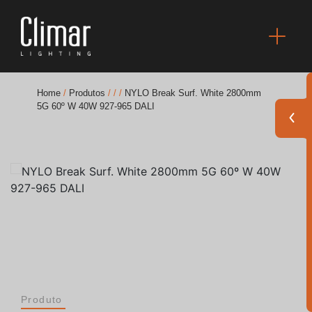
Home
/
Produtos
/
/
/
NYLO Break Surf. White 2800mm
5G 60º W 40W 927-965 DALI
Brochuras
Finishes Book
BOYA OUT Shapes
Soluções Acústicas
Melhores Projetos
Produto