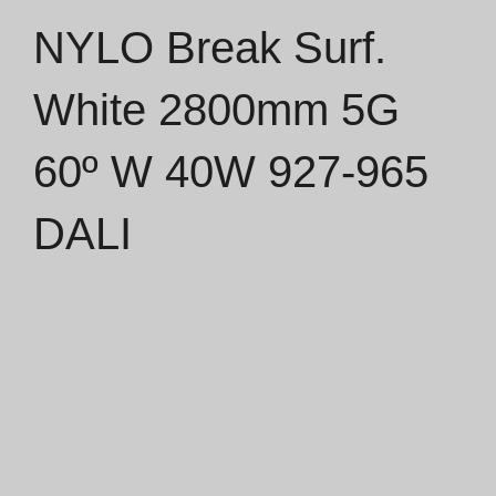
NYLO Break Surf.
Catálogos
White 2800mm 5G
Essence [PT/EN]
60º W 40W 927-965
Hospitality [EN]
Hospitality [PT]
DALI
Geral [EN/FR]
Geral [PT/ES]
Documentos
Considerações Gerais