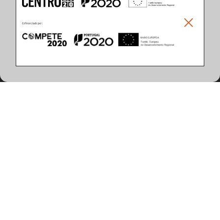
Climar - Indústria De Iluminação, S.A.
Climar Lighting - Sede
Climar - Indústria de Iluminação, S.A.

Rua Estrada Real, 50

3750-866 Águeda

Portugal