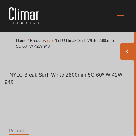
Home
/
Produtos
/
/
/
NYLO Break Surf. White 2800mm
5G 60º W 42W 940
Brochuras
Finishes Book
BOYA OUT Shapes
Soluções Acústicas
Melhores Projetos
Produto