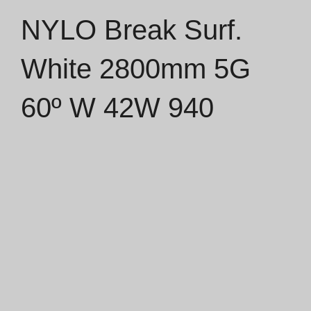
NYLO Break Surf.
Catálogos
White 2800mm 5G
Essence [PT/EN]
60º W 42W 940
Hospitality [EN]
Hospitality [PT]
Geral [EN/FR]
Geral [PT/ES]
Documentos
Considerações Gerais