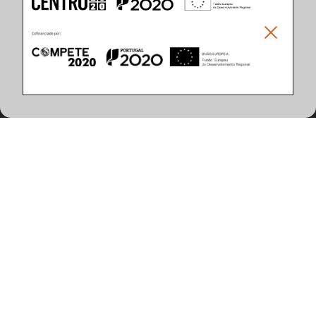
Climar - Indústria De Iluminação, S.A.
Climar Lighting - Sede
Climar - Indústria de Iluminação, S.A.

Rua Estrada Real, 50

3750-866 Águeda

Portugal