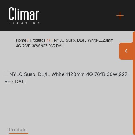
Home
/
Produtos
/
/
/
NYLO Susp. DL/IL White 1120mm
4G 76°B 30W 927-965 DALI
Brochuras
Finishes Book
BOYA OUT Shapes
Soluções Acústicas
Melhores Projetos
Produto