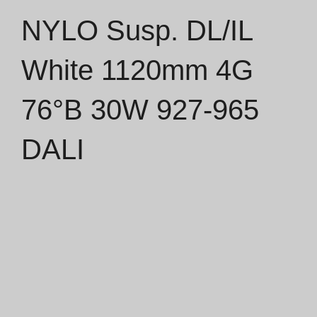
NYLO Susp. DL/IL
Catálogos
White 1120mm 4G
Essence [PT/EN]
76°B 30W 927-965
Hospitality [EN]
Hospitality [PT]
DALI
Geral [EN/FR]
Geral [PT/ES]
Documentos
Considerações Gerais