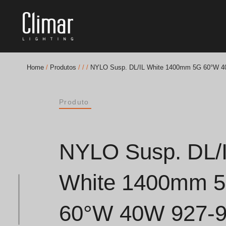
Home
/
Produtos
/
/
/
NYLO Susp. DL/IL White 1400mm 5G 60°W 4
Brochuras
Produto
Finishes Book
BOYA OUT Shapes
NYLO Susp. DL/
Soluções Acústicas
White 1400mm 
Melhores Projetos
60°W 40W 927-