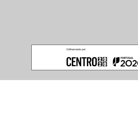
Climar - Indústria De Iluminação, S.A.
Climar Lighting - Sede
Escritório de Londres
Climar - Indústria de 
167–169 Great Portland 
Iluminação, S.A.

Street, 5th Floor,
