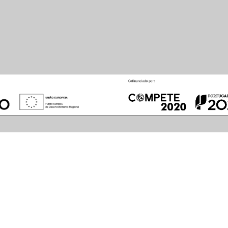
August
2026
S
M
T
W
T
F
S