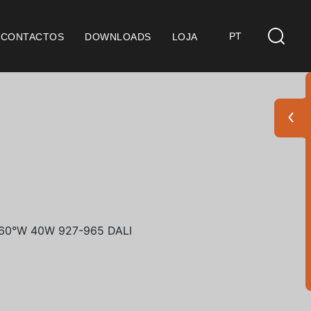
PT
CONTACTOS
DOWNLOADS
LOJA
s
derações Gerais
ficação SGQ ISO 9001
ções de Venda
ções de Garantia
Pack