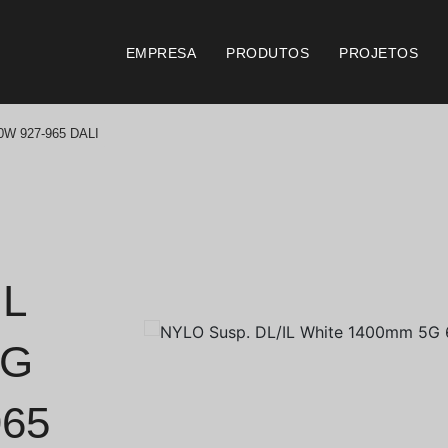
EMPRESA
PRODUTOS
PROJETOS
0W 927-965 DALI
Catálogos
Documento
Essence [PT/EN]
Consi
Hospitality [EN]
Certi
IL
Hospitality [PT]
Condi
5G
Geral [EN/FR]
Condi
965
Geral [PT/ES]
Logo 