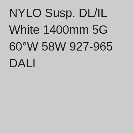
NYLO Susp. DL/IL
Catálogos
White 1400mm 5G
Essence [PT/EN]
60°W 58W 927-965
Hospitality [EN]
Hospitality [PT]
DALI
Geral [EN/FR]
Geral [PT/ES]
Documentos
Considerações Gerais