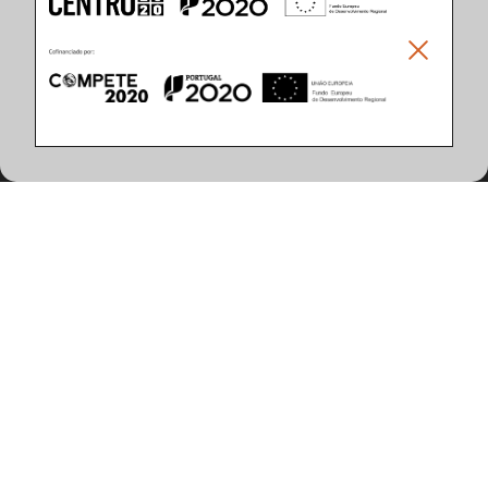
Climar - Indústria De Iluminação, S.A.
Climar Lighting - Sede
Climar - Indústria de Iluminação, S.A.

Rua Estrada Real, 50

3750-866 Águeda

Portugal