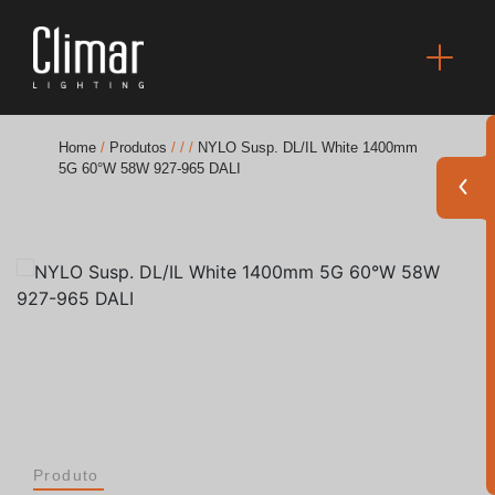
Home
/
Produtos
/
/
/
NYLO Susp. DL/IL White 1400mm
5G 60°W 58W 927-965 DALI
Brochuras
Finishes Book
BOYA OUT Shapes
Soluções Acústicas
Melhores Projetos
Produto