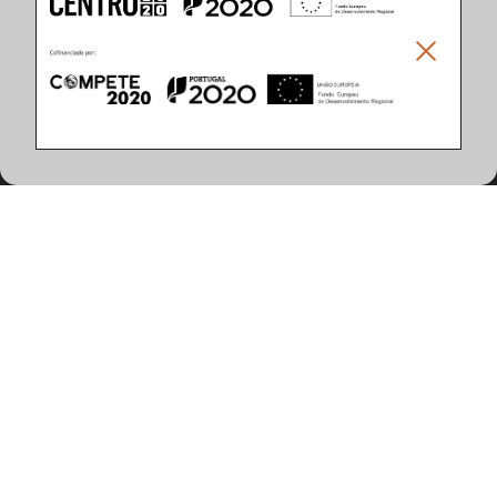
Climar - Indústria De Iluminação, S.A.
Climar Lighting - Sede
Climar - Indústria de Iluminação, S.A.

Rua Estrada Real, 50

3750-866 Águeda

Portugal