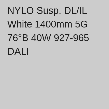
NYLO Susp. DL/IL
Catálogos
White 1400mm 5G
Essence [PT/EN]
76°B 40W 927-965
Hospitality [EN]
Hospitality [PT]
DALI
Geral [EN/FR]
Geral [PT/ES]
Documentos
Considerações Gerais