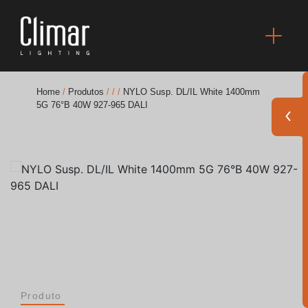
Home
/
Produtos
/
/
/
NYLO Susp. DL/IL White 1400mm
5G 76°B 40W 927-965 DALI
Brochuras
Finishes Book
BOYA OUT Shapes
Soluções Acústicas
Melhores Projetos
Produto