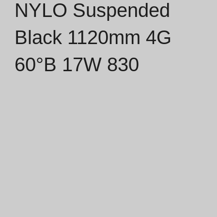
NYLO Suspended
Catálogos
Black 1120mm 4G
Essence [PT/EN]
60°B 17W 830
Hospitality [EN]
Hospitality [PT]
Geral [EN/FR]
Geral [PT/ES]
Documentos
Considerações Gerais