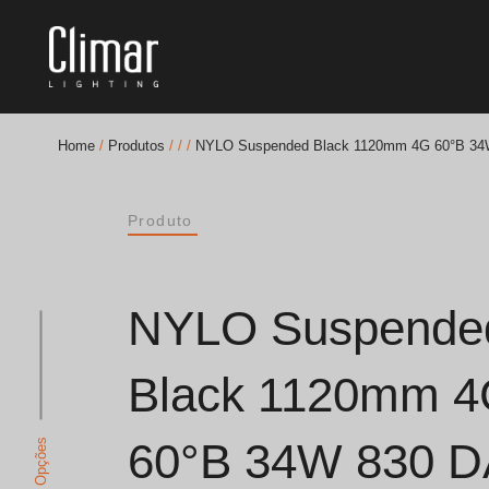
Home
/
Produtos
/
/
/
NYLO Suspended Black 1120mm 4G 60°B 34
Brochuras
Produto
Finishes Book
BOYA OUT Shapes
NYLO Suspende
Soluções Acústicas
Black 1120mm 
Melhores Projetos
60°B 34W 830 D
Ver Opções