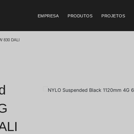
EMPRESA
PRODUTOS
PROJETOS
W 830 DALI
Catálogos
Documento
Essence [PT/EN]
Consi
Hospitality [EN]
Certi
d
Hospitality [PT]
Condi
4G
Geral [EN/FR]
Condi
ALI
Geral [PT/ES]
Logo 