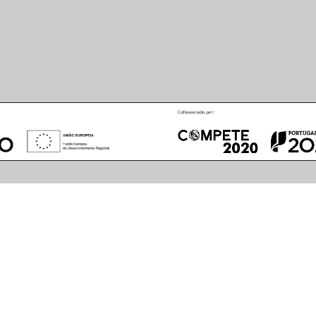
August
2026
S
M
T
W
T
F
S