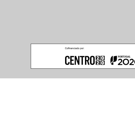
Climar - Indústria De Iluminação, S.A.
Climar Lighting - Sede
Escritório de Londres
Climar - Indústria de 
167–169 Great Portland 
Iluminação, S.A.

Street, 5th Floor,
