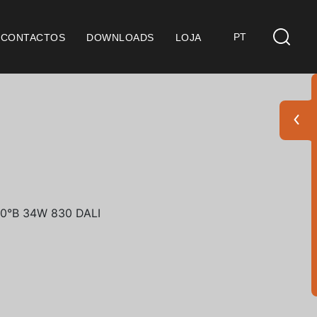
PT
CONTACTOS
DOWNLOADS
LOJA
s
derações Gerais
ficação SGQ ISO 9001
ções de Venda
ções de Garantia
Pack