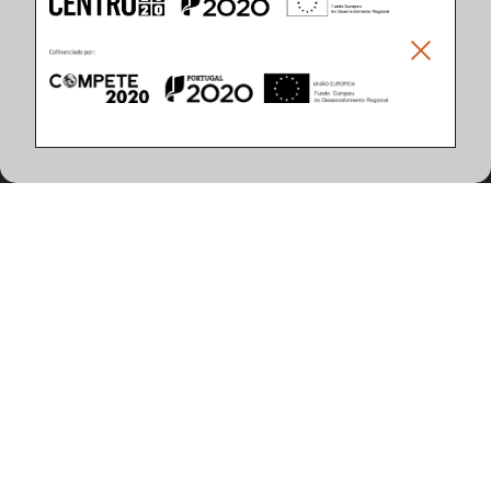
Climar - Indústria De Iluminação, S.A.
Climar Lighting - Sede
Climar - Indústria de Iluminação, S.A.

Rua Estrada Real, 50

3750-866 Águeda

Portugal