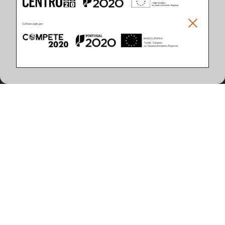
Climar - Indústria De Iluminação, S.A.
Climar Lighting - Sede
Climar - Indústria de Iluminação, S.A.

Rua Estrada Real, 50

3750-866 Águeda

Portugal