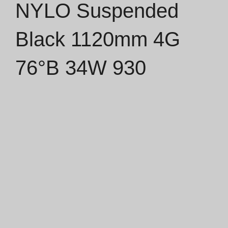
NYLO Suspended
Catálogos
Black 1120mm 4G
Essence [PT/EN]
76°B 34W 930
Hospitality [EN]
Hospitality [PT]
Geral [EN/FR]
Geral [PT/ES]
Documentos
Considerações Gerais