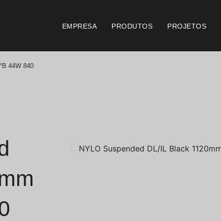
EMPRESA
PRODUTOS
PROJETOS
°B 44W 840
Catálogos
Documento
Essence [PT/EN]
Consi
Hospitality [EN]
Certi
d
Hospitality [PT]
Condi
20mm
Geral [EN/FR]
Condi
0
Geral [PT/ES]
Logo 