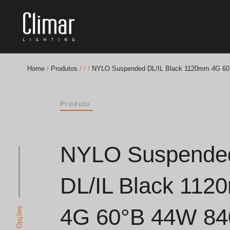
Home
/
Produtos
/
/
/
NYLO Suspended DL/IL Black 1120mm 4G 60
Brochuras
Produto
Finishes Book
BOYA OUT Shapes
NYLO Suspende
Soluções Acústicas
DL/IL Black 11
Melhores Projetos
4G 60°B 44W 84
Ver Opções