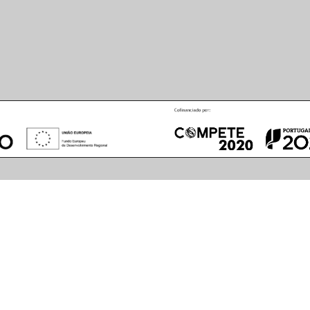
August
2026
S
M
T
W
T
F
S