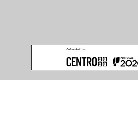
Climar - Indústria De Iluminação, S.A.
Climar Lighting - Sede
Escritório de Londres
Climar - Indústria de 
167–169 Great Portland 
Iluminação, S.A.

Street, 5th Floor,
