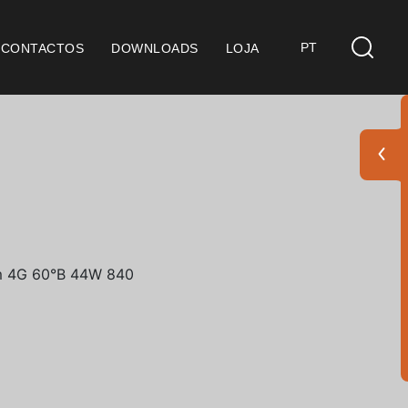
PT
CONTACTOS
DOWNLOADS
LOJA
s
derações Gerais
ficação SGQ ISO 9001
ções de Venda
ções de Garantia
Pack