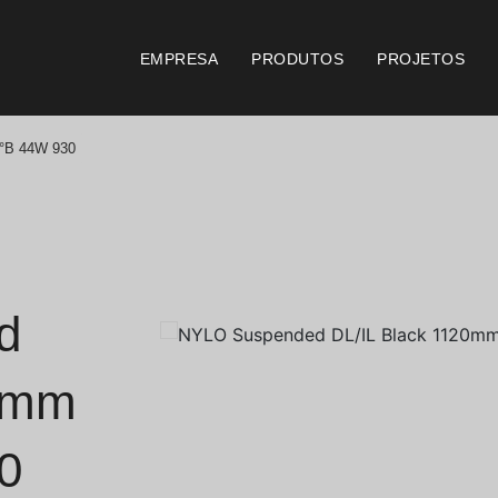
EMPRESA
PRODUTOS
PROJETOS
°B 44W 930
Catálogos
Documento
Essence [PT/EN]
Consi
Hospitality [EN]
Certi
d
Hospitality [PT]
Condi
20mm
Geral [EN/FR]
Condi
0
Geral [PT/ES]
Logo 