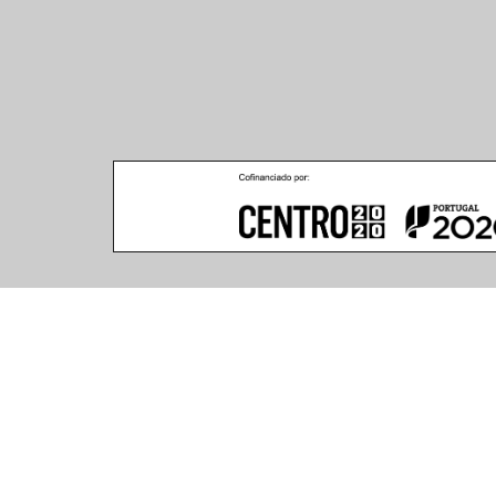
Climar - Indústria De Iluminação, S.A.
Climar Lighting - Sede
Escritório de Londres
Climar - Indústria de 
167–169 Great Portland 
Iluminação, S.A.

Street, 5th Floor,
