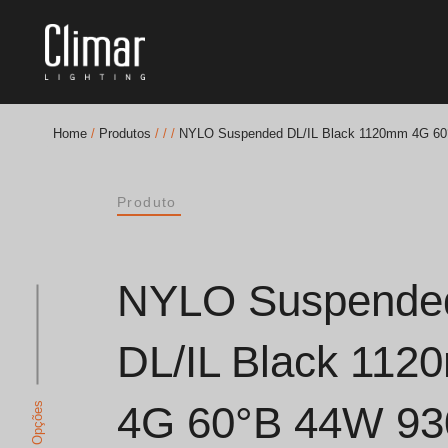
Home
/
Produtos
/
/
/
NYLO Suspended DL/IL Black 1120mm 4G 60
Brochuras
Produto
Finishes Book
BOYA OUT Shapes
NYLO Suspende
Soluções Acústicas
DL/IL Black 11
Melhores Projetos
4G 60°B 44W 93
Ver Opções