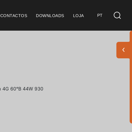
PT
CONTACTOS
DOWNLOADS
LOJA
s
derações Gerais
ficação SGQ ISO 9001
ções de Venda
ções de Garantia
Pack