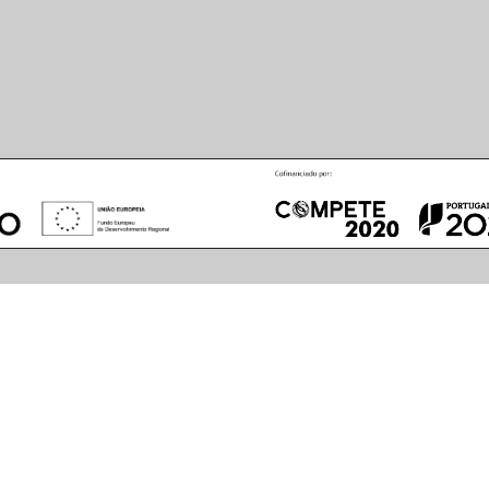
August
2026
S
M
T
W
T
F
S