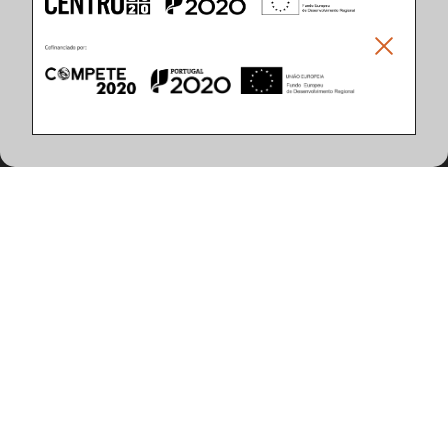
Climar - Indústria De Iluminação, S.A.
Climar Lighting - Sede
Climar - Indústria de Iluminação, S.A.

Rua Estrada Real, 50

3750-866 Águeda

Portugal