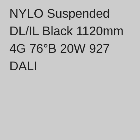
NYLO Suspended
Catálogos
DL/IL Black 1120mm
Essence [PT/EN]
4G 76°B 20W 927
Hospitality [EN]
Hospitality [PT]
DALI
Geral [EN/FR]
Geral [PT/ES]
Documentos
Considerações Gerais