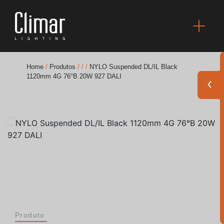
Home
/
Produtos
/
/
/
NYLO Suspended DL/IL Black
1120mm 4G 76°B 20W 927 DALI
Brochuras
Finishes Book
BOYA OUT Shapes
Soluções Acústicas
Melhores Projetos
Produto