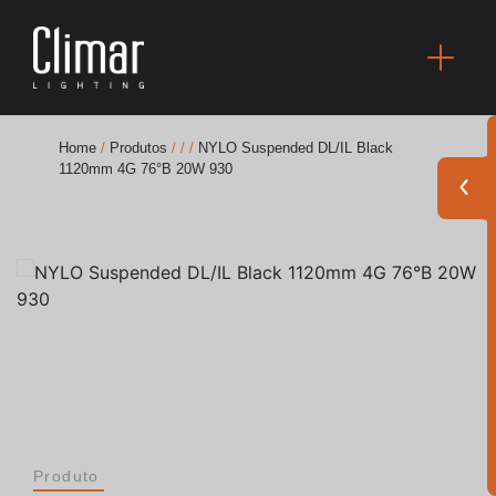
Home
/
Produtos
/
/
/
NYLO Suspended DL/IL Black
1120mm 4G 76°B 20W 930
Brochuras
Finishes Book
BOYA OUT Shapes
Soluções Acústicas
Melhores Projetos
Produto