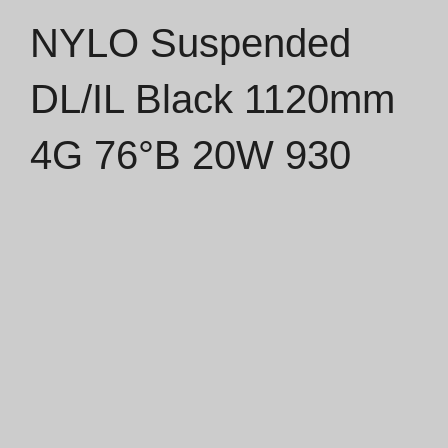
NYLO Suspended
Catálogos
DL/IL Black 1120mm
Essence [PT/EN]
4G 76°B 20W 930
Hospitality [EN]
Hospitality [PT]
Geral [EN/FR]
Geral [PT/ES]
Documentos
Considerações Gerais