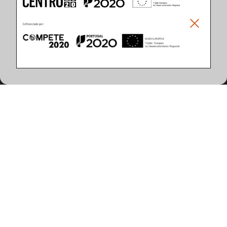
Climar - Indústria De Iluminação, S.A.
Climar Lighting - Sede
Climar - Indústria de Iluminação, S.A.

Rua Estrada Real, 50

3750-866 Águeda

Portugal