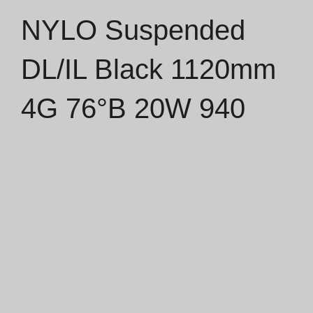
NYLO Suspended
Catálogos
DL/IL Black 1120mm
Essence [PT/EN]
4G 76°B 20W 940
Hospitality [EN]
Hospitality [PT]
Geral [EN/FR]
Geral [PT/ES]
Documentos
Considerações Gerais