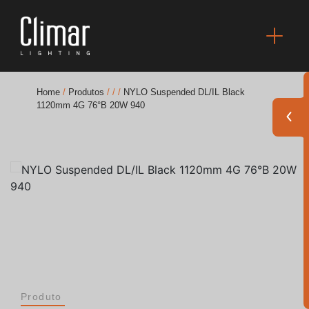
Home
/
Produtos
/
/
/
NYLO Suspended DL/IL Black
1120mm 4G 76°B 20W 940
Brochuras
Finishes Book
BOYA OUT Shapes
Soluções Acústicas
Melhores Projetos
Produto