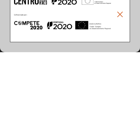
Climar - Indústria De Iluminação, S.A.
Climar Lighting - Sede
Climar - Indústria de Iluminação, S.A.

Rua Estrada Real, 50

3750-866 Águeda

Portugal