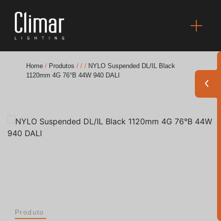
Home
/
Produtos
/
/
/
NYLO Suspended DL/IL Black
1120mm 4G 76°B 44W 940 DALI
Brochuras
Finishes Book
BOYA OUT Shapes
Soluções Acústicas
Melhores Projetos
Produto