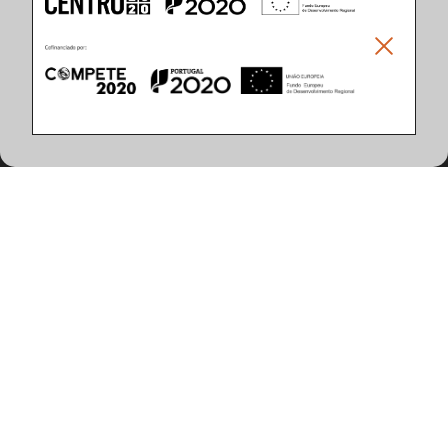
Climar - Indústria De Iluminação, S.A.
Climar Lighting - Sede
Climar - Indústria de Iluminação, S.A.

Rua Estrada Real, 50

3750-866 Águeda

Portugal