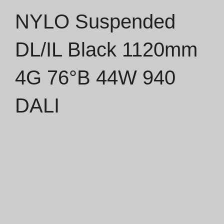
NYLO Suspended
Catálogos
DL/IL Black 1120mm
Essence [PT/EN]
4G 76°B 44W 940
Hospitality [EN]
Hospitality [PT]
DALI
Geral [EN/FR]
Geral [PT/ES]
Documentos
Considerações Gerais