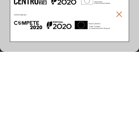
Climar - Indústria De Iluminação, S.A.
Climar Lighting - Sede
Climar - Indústria de Iluminação, S.A.

Rua Estrada Real, 50

3750-866 Águeda

Portugal