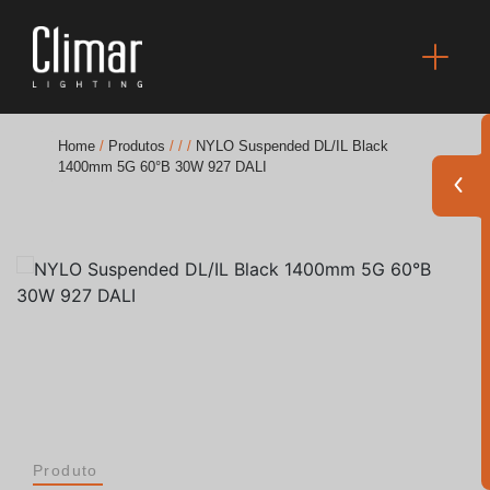
Home
/
Produtos
/
/
/
NYLO Suspended DL/IL Black
1400mm 5G 60°B 30W 927 DALI
Brochuras
Finishes Book
BOYA OUT Shapes
Soluções Acústicas
Melhores Projetos
Produto