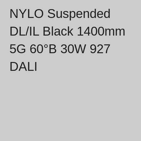
NYLO Suspended
Catálogos
DL/IL Black 1400mm
Essence [PT/EN]
5G 60°B 30W 927
Hospitality [EN]
Hospitality [PT]
DALI
Geral [EN/FR]
Geral [PT/ES]
Documentos
Considerações Gerais