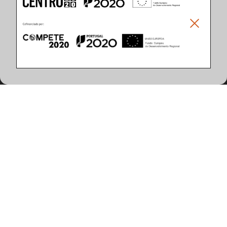
Climar - Indústria De Iluminação, S.A.
Climar Lighting - Sede
Climar - Indústria de Iluminação, S.A.

Rua Estrada Real, 50

3750-866 Águeda

Portugal