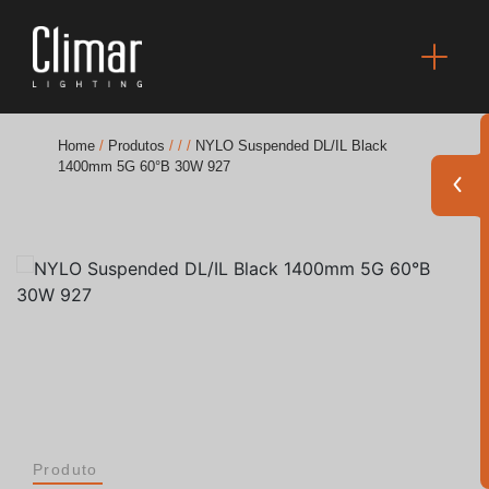
Home
/
Produtos
/
/
/
NYLO Suspended DL/IL Black
1400mm 5G 60°B 30W 927
Brochuras
Finishes Book
BOYA OUT Shapes
Soluções Acústicas
Melhores Projetos
Produto