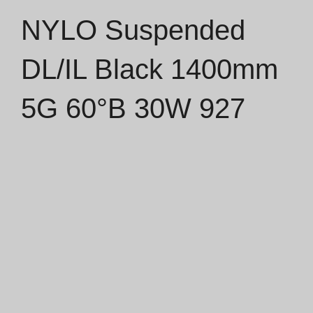
NYLO Suspended
Catálogos
DL/IL Black 1400mm
Essence [PT/EN]
5G 60°B 30W 927
Hospitality [EN]
Hospitality [PT]
Geral [EN/FR]
Geral [PT/ES]
Documentos
Considerações Gerais