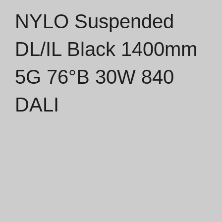
NYLO Suspended
Catálogos
DL/IL Black 1400mm
Essence [PT/EN]
5G 76°B 30W 840
Hospitality [EN]
Hospitality [PT]
DALI
Geral [EN/FR]
Geral [PT/ES]
Documentos
Considerações Gerais