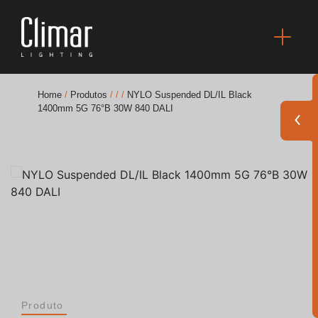
Home
/
Produtos
/
/
/
NYLO Suspended DL/IL Black
1400mm 5G 76°B 30W 840 DALI
Brochuras
Finishes Book
BOYA OUT Shapes
Soluções Acústicas
Melhores Projetos
Produto