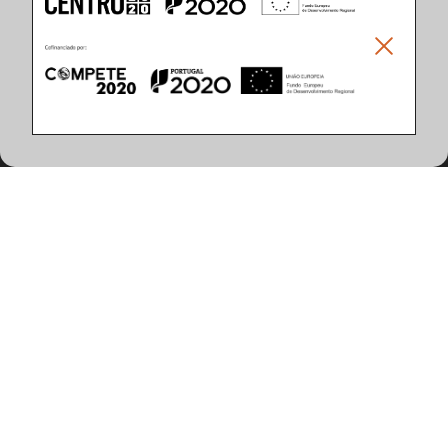
Climar - Indústria De Iluminação, S.A.
Climar Lighting - Sede
Climar - Indústria de Iluminação, S.A.

Rua Estrada Real, 50

3750-866 Águeda

Portugal