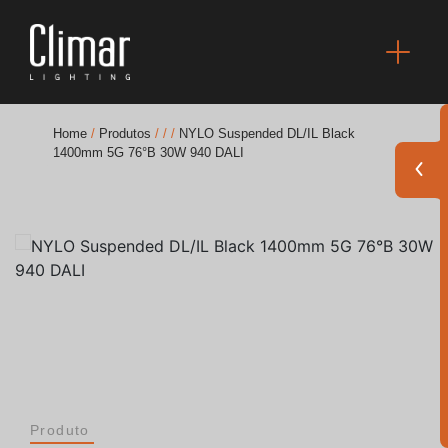
Home
/
Produtos
/
/
/
NYLO Suspended DL/IL Black
1400mm 5G 76°B 30W 940 DALI
Brochuras
Finishes Book
BOYA OUT Shapes
Soluções Acústicas
Melhores Projetos
Produto