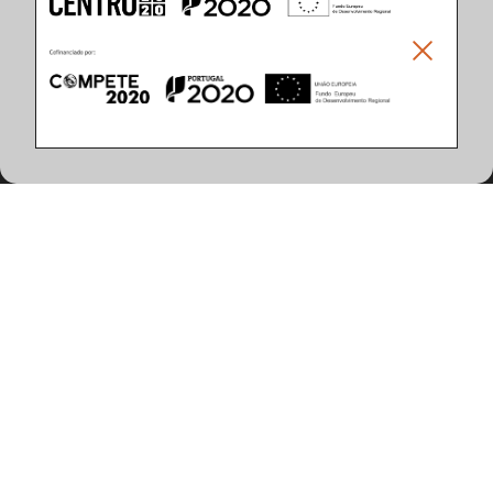
Climar - Indústria De Iluminação, S.A.
Climar Lighting - Sede
Climar - Indústria de Iluminação, S.A.

Rua Estrada Real, 50

3750-866 Águeda

Portugal