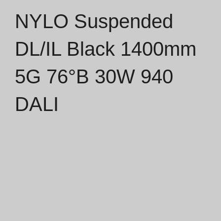
NYLO Suspended
Catálogos
DL/IL Black 1400mm
Essence [PT/EN]
5G 76°B 30W 940
Hospitality [EN]
Hospitality [PT]
DALI
Geral [EN/FR]
Geral [PT/ES]
Documentos
Considerações Gerais