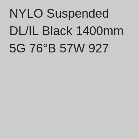
NYLO Suspended
Catálogos
DL/IL Black 1400mm
Essence [PT/EN]
5G 76°B 57W 927
Hospitality [EN]
Hospitality [PT]
Geral [EN/FR]
Geral [PT/ES]
Documentos
Considerações Gerais