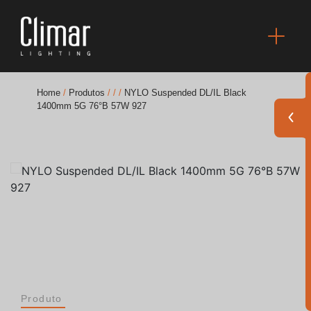
Home
/
Produtos
/
/
/
NYLO Suspended DL/IL Black
1400mm 5G 76°B 57W 927
Brochuras
Finishes Book
BOYA OUT Shapes
Soluções Acústicas
Melhores Projetos
Produto