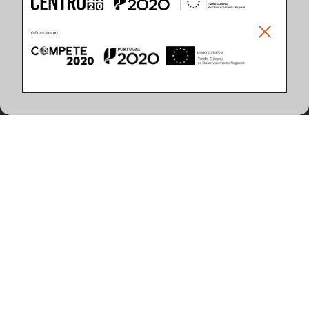
Climar - Indústria De Iluminação, S.A.
Climar Lighting - Sede
Climar - Indústria de Iluminação, S.A.

Rua Estrada Real, 50

3750-866 Águeda

Portugal