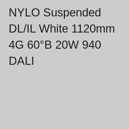
NYLO Suspended
Catálogos
DL/IL White 1120mm
Essence [PT/EN]
4G 60°B 20W 940
Hospitality [EN]
Hospitality [PT]
DALI
Geral [EN/FR]
Geral [PT/ES]
Documentos
Considerações Gerais