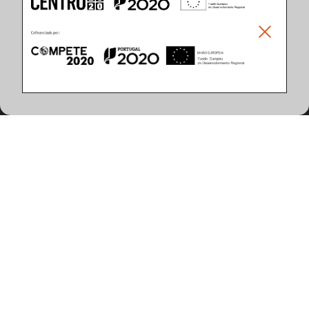
Climar - Indústria De Iluminação, S.A.
Climar Lighting - Sede
Climar - Indústria de Iluminação, S.A.

Rua Estrada Real, 50

3750-866 Águeda

Portugal