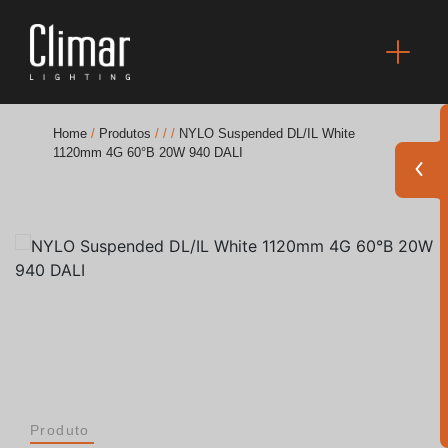
Home
/
Produtos
/
/
/
NYLO Suspended DL/IL White
1120mm 4G 60°B 20W 940 DALI
Brochuras
Finishes Book
BOYA OUT Shapes
Soluções Acústicas
Melhores Projetos
Produto