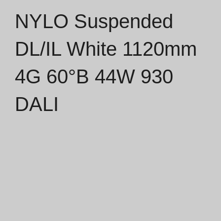
NYLO Suspended
Catálogos
DL/IL White 1120mm
Essence [PT/EN]
4G 60°B 44W 930
Hospitality [EN]
Hospitality [PT]
DALI
Geral [EN/FR]
Geral [PT/ES]
Documentos
Considerações Gerais