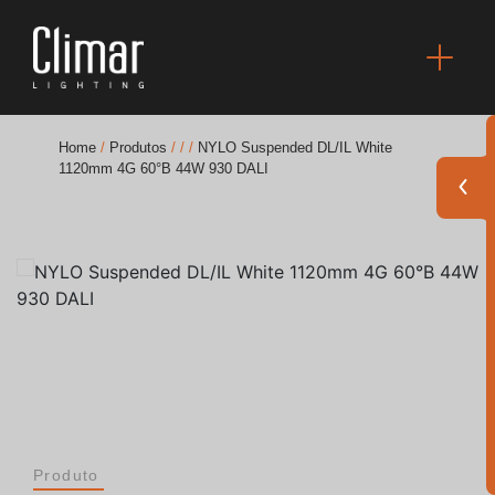
Home
/
Produtos
/
/
/
NYLO Suspended DL/IL White
1120mm 4G 60°B 44W 930 DALI
Brochuras
Finishes Book
BOYA OUT Shapes
Soluções Acústicas
Melhores Projetos
Produto