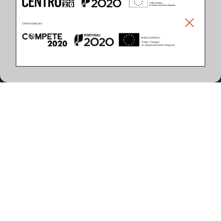
Climar - Indústria De Iluminação, S.A.
Climar Lighting - Sede
Climar - Indústria de Iluminação, S.A.

Rua Estrada Real, 50

3750-866 Águeda

Portugal