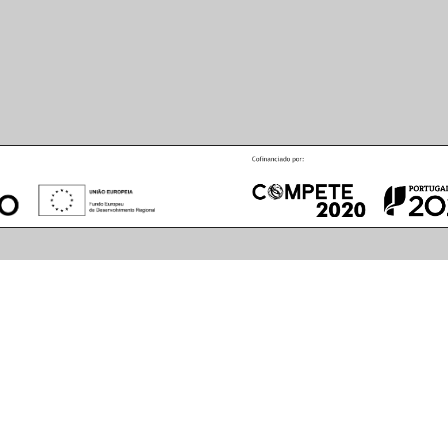
August
2026
S
M
T
W
T
F
S