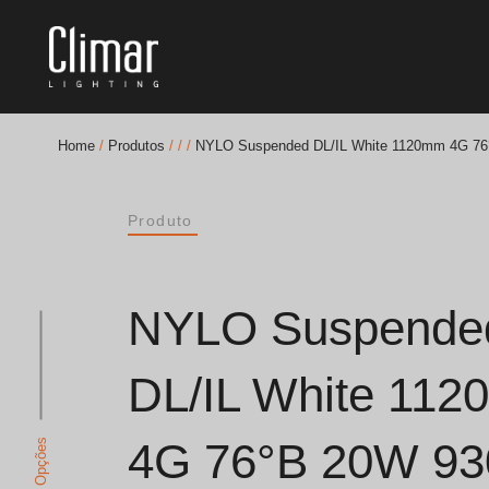
Home
/
Produtos
/
/
/
NYLO Suspended DL/IL White 1120mm 4G 76
Brochuras
Produto
Finishes Book
BOYA OUT Shapes
NYLO Suspende
Soluções Acústicas
DL/IL White 11
Melhores Projetos
4G 76°B 20W 93
Ver Opções