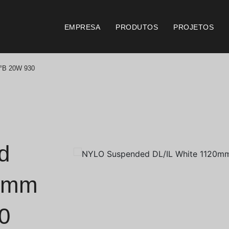
EMPRESA
PRODUTOS
PROJETOS
°B 20W 930
Catálogos
Documento
Essence [PT/EN]
Consi
Hospitality [EN]
Certi
d
Hospitality [PT]
Condi
20mm
Geral [EN/FR]
Condi
0
Geral [PT/ES]
Logo 