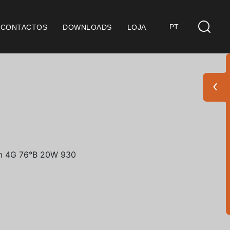
PT
CONTACTOS
DOWNLOADS
LOJA
s
derações Gerais
ficação SGQ ISO 9001
ções de Venda
ções de Garantia
Pack