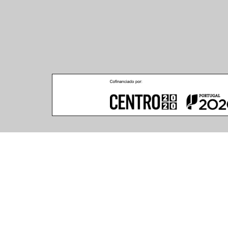
Climar - Indústria De Iluminação, S.A.
Climar Lighting - Sede
Escritório de Londres
Climar - Indústria de 
167–169 Great Portland 
Iluminação, S.A.

Street, 5th Floor,
