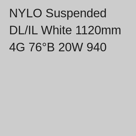
NYLO Suspended
Catálogos
DL/IL White 1120mm
Essence [PT/EN]
4G 76°B 20W 940
Hospitality [EN]
Hospitality [PT]
Geral [EN/FR]
Geral [PT/ES]
Documentos
Considerações Gerais