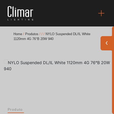
Home
/
Produtos
/
/
/
NYLO Suspended DL/IL White
1120mm 4G 76°B 20W 940
Brochuras
Finishes Book
BOYA OUT Shapes
Soluções Acústicas
Melhores Projetos
Produto