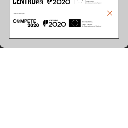
Climar - Indústria De Iluminação, S.A.
Climar Lighting - Sede
Climar - Indústria de Iluminação, S.A.

Rua Estrada Real, 50

3750-866 Águeda

Portugal