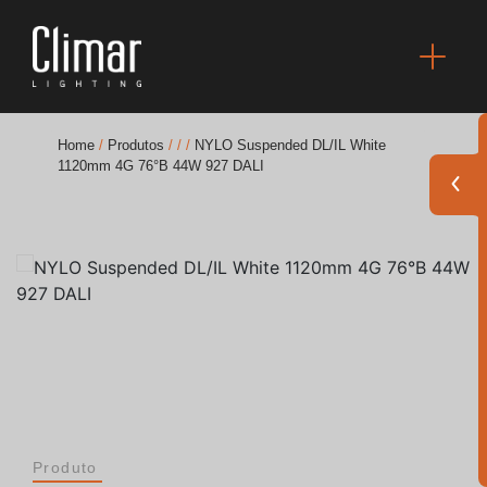
Home
/
Produtos
/
/
/
NYLO Suspended DL/IL White
1120mm 4G 76°B 44W 927 DALI
Brochuras
Finishes Book
BOYA OUT Shapes
Soluções Acústicas
Melhores Projetos
Produto