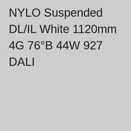
NYLO Suspended
Catálogos
DL/IL White 1120mm
Essence [PT/EN]
4G 76°B 44W 927
Hospitality [EN]
Hospitality [PT]
DALI
Geral [EN/FR]
Geral [PT/ES]
Documentos
Considerações Gerais