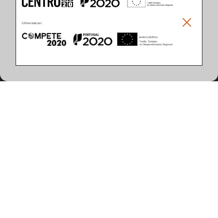
Climar - Indústria De Iluminação, S.A.
Climar Lighting - Sede
Climar - Indústria de Iluminação, S.A.

Rua Estrada Real, 50

3750-866 Águeda

Portugal