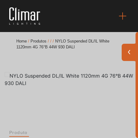
Home
/
Produtos
/
/
/
NYLO Suspended DL/IL White
1120mm 4G 76°B 44W 930 DALI
Brochuras
Finishes Book
BOYA OUT Shapes
Soluções Acústicas
Melhores Projetos
Produto