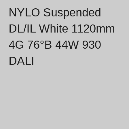
NYLO Suspended
Catálogos
DL/IL White 1120mm
Essence [PT/EN]
4G 76°B 44W 930
Hospitality [EN]
Hospitality [PT]
DALI
Geral [EN/FR]
Geral [PT/ES]
Documentos
Considerações Gerais