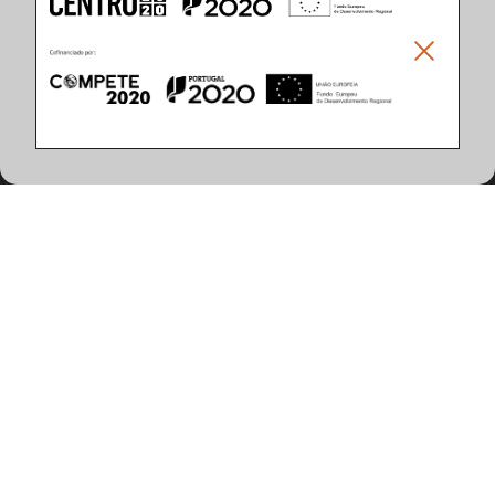
Climar - Indústria De Iluminação, S.A.
Climar Lighting - Sede
Climar - Indústria de Iluminação, S.A.

Rua Estrada Real, 50

3750-866 Águeda

Portugal