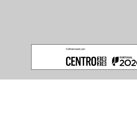
Climar - Indústria De Iluminação, S.A.
Climar Lighting - Sede
Escritório de Londres
Climar - Indústria de 
167–169 Great Portland 
Iluminação, S.A.

Street, 5th Floor,
