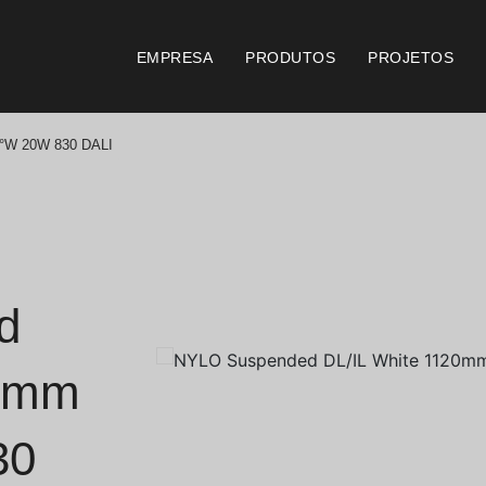
EMPRESA
PRODUTOS
PROJETOS
6°W 20W 830 DALI
Catálogos
Documento
Essence [PT/EN]
Consi
Hospitality [EN]
Certi
d
Hospitality [PT]
Condi
20mm
Geral [EN/FR]
Condi
30
Geral [PT/ES]
Logo 