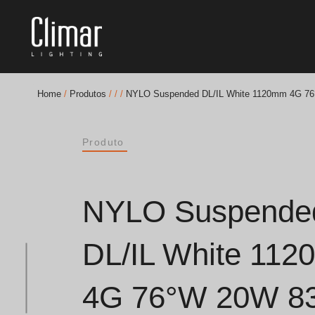
Home
/
Produtos
/
/
/
NYLO Suspended DL/IL White 1120mm 4G 7
Brochuras
Produto
Finishes Book
BOYA OUT Shapes
NYLO Suspende
Soluções Acústicas
DL/IL White 11
Melhores Projetos
4G 76°W 20W 8