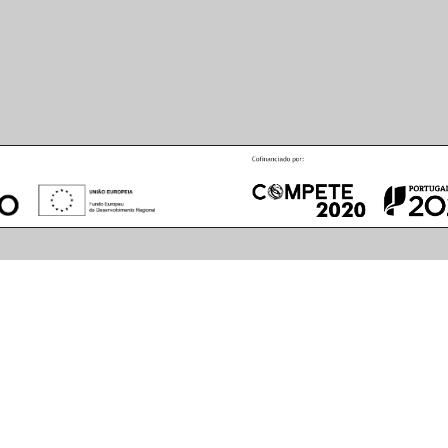
August
2026
S
M
T
W
T
F
S