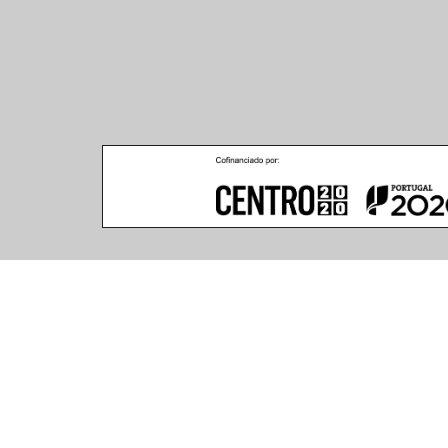
Climar - Indústria De Iluminação, S.A.
Climar Lighting - Sede
Escritório de Londres
Climar - Indústria de 
167–169 Great Portland 
Iluminação, S.A.

Street, 5th Floor,
