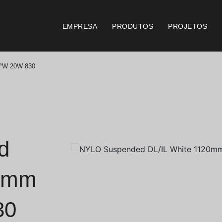
EMPRESA
PRODUTOS
PROJETOS
6°W 20W 830
Catálogos
Documento
Essence [PT/EN]
Consi
Hospitality [EN]
Certi
d
Hospitality [PT]
Condi
20mm
Geral [EN/FR]
Condi
30
Geral [PT/ES]
Logo 