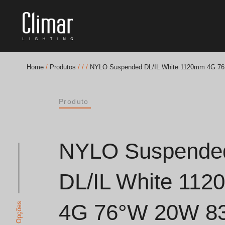
Home
/
Produtos
/
/
/
NYLO Suspended DL/IL White 1120mm 4G 7
Brochuras
Produto
Finishes Book
BOYA OUT Shapes
NYLO Suspende
Soluções Acústicas
DL/IL White 11
Melhores Projetos
4G 76°W 20W 8
Ver Opções