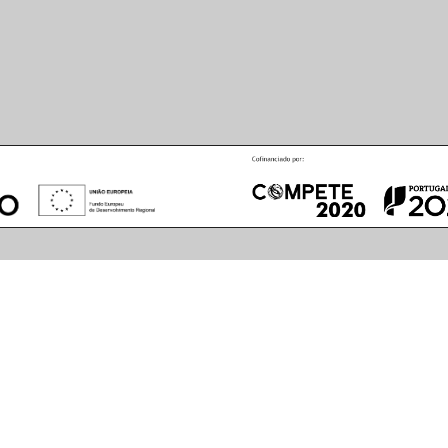
August
2026
S
M
T
W
T
F
S