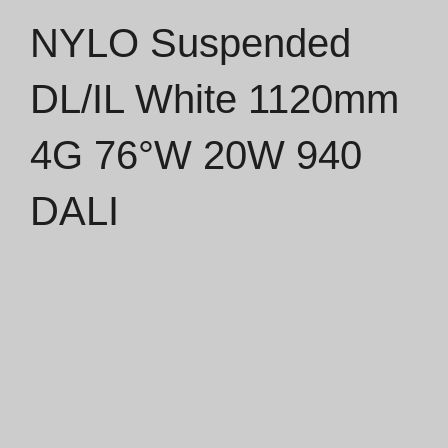
NYLO Suspended
Catálogos
DL/IL White 1120mm
Essence [PT/EN]
4G 76°W 20W 940
Hospitality [EN]
Hospitality [PT]
DALI
Geral [EN/FR]
Geral [PT/ES]
Documentos
Considerações Gerais