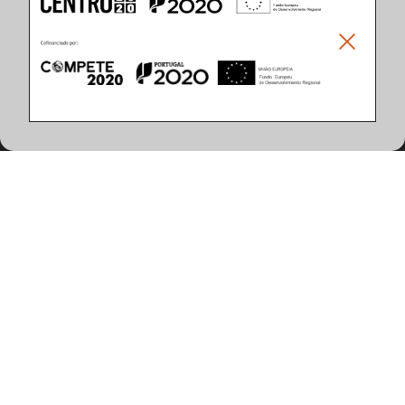
Climar - Indústria De Iluminação, S.A.
Climar Lighting - Sede
Climar - Indústria de Iluminação, S.A.

Rua Estrada Real, 50

3750-866 Águeda

Portugal