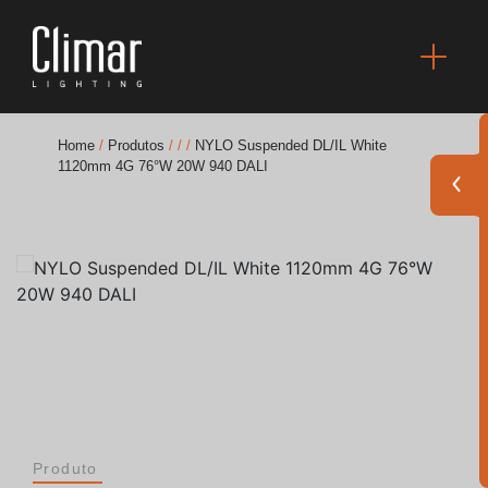
Home
/
Produtos
/
/
/
NYLO Suspended DL/IL White
1120mm 4G 76°W 20W 940 DALI
Brochuras
Finishes Book
BOYA OUT Shapes
Soluções Acústicas
Melhores Projetos
Produto