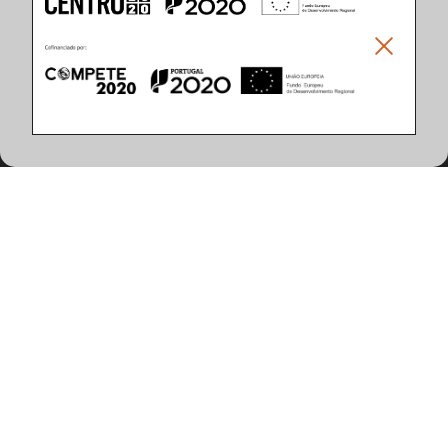
Climar - Indústria De Iluminação, S.A.
Climar Lighting - Sede
Climar - Indústria de Iluminação, S.A.

Rua Estrada Real, 50

3750-866 Águeda

Portugal