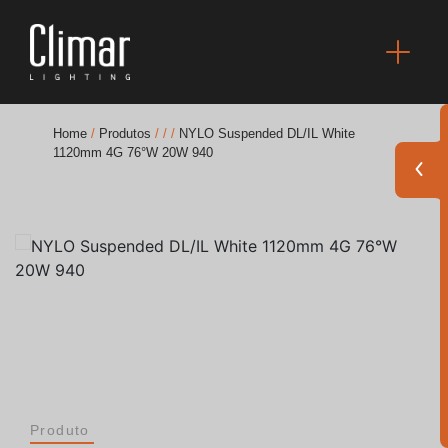
Home
/
Produtos
/
/
/
NYLO Suspended DL/IL White
1120mm 4G 76°W 20W 940
Brochuras
Finishes Book
BOYA OUT Shapes
Soluções Acústicas
Melhores Projetos
Produto