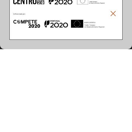
Climar - Indústria De Iluminação, S.A.
Climar Lighting - Sede
Climar - Indústria de Iluminação, S.A.

Rua Estrada Real, 50

3750-866 Águeda

Portugal