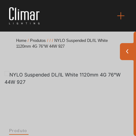
Home
/
Produtos
/
/
/
NYLO Suspended DL/IL White
1120mm 4G 76°W 44W 927
Brochuras
Finishes Book
BOYA OUT Shapes
Soluções Acústicas
Melhores Projetos
Produto