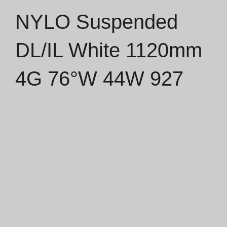
NYLO Suspended
Catálogos
DL/IL White 1120mm
Essence [PT/EN]
4G 76°W 44W 927
Hospitality [EN]
Hospitality [PT]
Geral [EN/FR]
Geral [PT/ES]
Documentos
Considerações Gerais