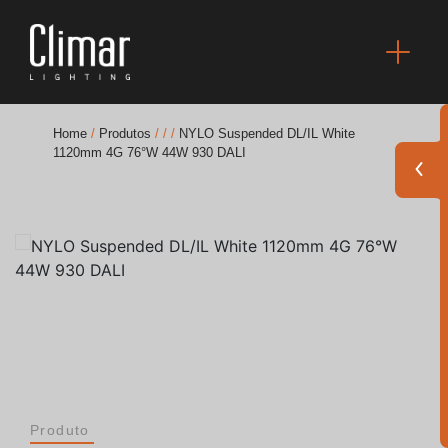
Home
/
Produtos
/
/
/
NYLO Suspended DL/IL White
1120mm 4G 76°W 44W 930 DALI
Brochuras
Finishes Book
BOYA OUT Shapes
Soluções Acústicas
Melhores Projetos
Produto