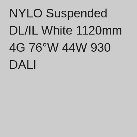
NYLO Suspended
Catálogos
DL/IL White 1120mm
Essence [PT/EN]
4G 76°W 44W 930
Hospitality [EN]
Hospitality [PT]
DALI
Geral [EN/FR]
Geral [PT/ES]
Documentos
Considerações Gerais