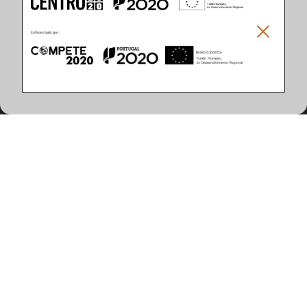
Climar - Indústria De Iluminação, S.A.
Climar Lighting - Sede
Climar - Indústria de Iluminação, S.A.

Rua Estrada Real, 50

3750-866 Águeda

Portugal