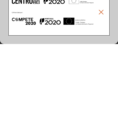
Climar - Indústria De Iluminação, S.A.
Climar Lighting - Sede
Climar - Indústria de Iluminação, S.A.

Rua Estrada Real, 50

3750-866 Águeda

Portugal