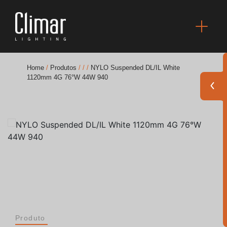
Home
/
Produtos
/
/
/
NYLO Suspended DL/IL White
1120mm 4G 76°W 44W 940
Brochuras
Finishes Book
BOYA OUT Shapes
Soluções Acústicas
Melhores Projetos
Produto