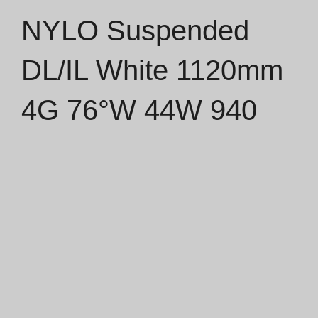
NYLO Suspended
Catálogos
DL/IL White 1120mm
Essence [PT/EN]
4G 76°W 44W 940
Hospitality [EN]
Hospitality [PT]
Geral [EN/FR]
Geral [PT/ES]
Documentos
Considerações Gerais