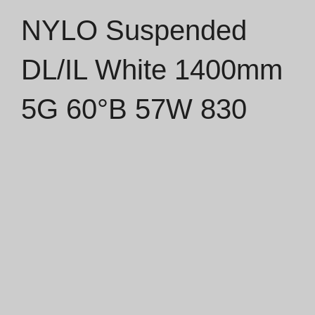
NYLO Suspended
Catálogos
DL/IL White 1400mm
Essence [PT/EN]
5G 60°B 57W 830
Hospitality [EN]
Hospitality [PT]
Geral [EN/FR]
Geral [PT/ES]
Documentos
Considerações Gerais