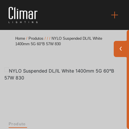
Home
/
Produtos
/
/
/
NYLO Suspended DL/IL White
1400mm 5G 60°B 57W 830
Brochuras
Finishes Book
BOYA OUT Shapes
Soluções Acústicas
Melhores Projetos
Produto