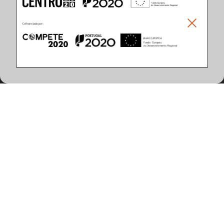
Climar - Indústria De Iluminação, S.A.
Climar Lighting - Sede
Climar - Indústria de Iluminação, S.A.

Rua Estrada Real, 50

3750-866 Águeda

Portugal