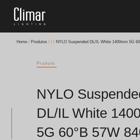
Home
/
Produtos
/
/
/
NYLO Suspended DL/IL White 1400mm 5G 60
Brochuras
Produto
Finishes Book
BOYA OUT Shapes
NYLO Suspende
Soluções Acústicas
DL/IL White 14
Melhores Projetos
5G 60°B 57W 84