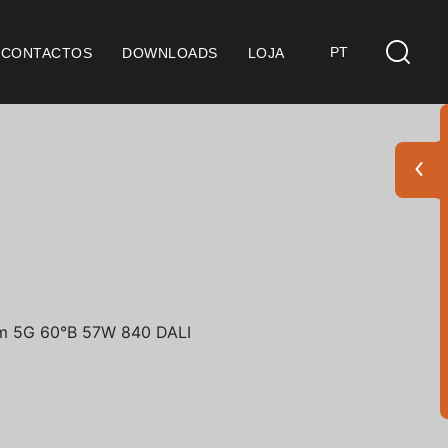
PT
CONTACTOS
DOWNLOADS
LOJA
s
derações Gerais
ficação SGQ ISO 9001
ções de Venda
ções de Garantia
Pack