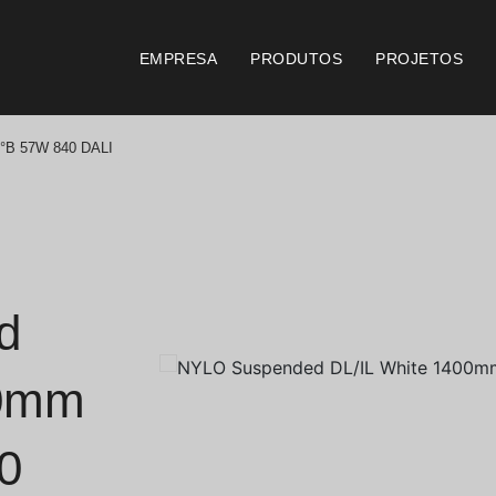
EMPRESA
PRODUTOS
PROJETOS
°B 57W 840 DALI
Catálogos
Documento
Essence [PT/EN]
Consi
Hospitality [EN]
Certi
d
Hospitality [PT]
Condi
00mm
Geral [EN/FR]
Condi
0
Geral [PT/ES]
Logo 