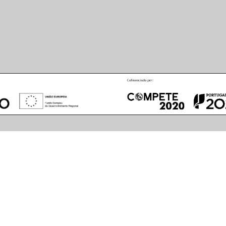
August
2026
S
M
T
W
T
F
S