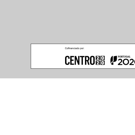
Climar - Indústria De Iluminação, S.A.
Climar Lighting - Sede
Escritório de Londres
Climar - Indústria de 
167–169 Great Portland 
Iluminação, S.A.

Street, 5th Floor,
