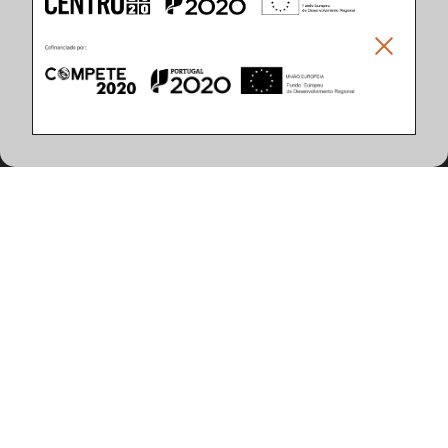
Climar - Indústria De Iluminação, S.A.
Climar Lighting - Sede
Climar - Indústria de Iluminação, S.A.

Rua Estrada Real, 50

3750-866 Águeda

Portugal