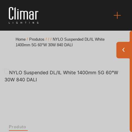
Home
/
Produtos
/
/
/
NYLO Suspended DL/IL White
1400mm 5G 60°W 30W 840 DALI
Brochuras
Finishes Book
BOYA OUT Shapes
Soluções Acústicas
Melhores Projetos
Produto