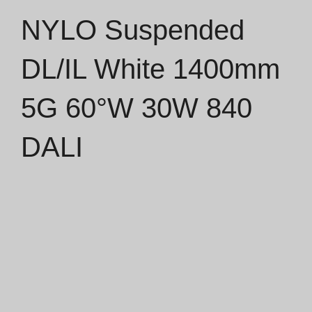
NYLO Suspended
Catálogos
DL/IL White 1400mm
Essence [PT/EN]
5G 60°W 30W 840
Hospitality [EN]
Hospitality [PT]
DALI
Geral [EN/FR]
Geral [PT/ES]
Documentos
Considerações Gerais