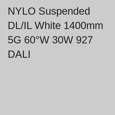
NYLO Suspended
Catálogos
DL/IL White 1400mm
Essence [PT/EN]
5G 60°W 30W 927
Hospitality [EN]
Hospitality [PT]
DALI
Geral [EN/FR]
Geral [PT/ES]
Documentos
Considerações Gerais