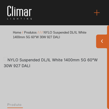
Home
/
Produtos
/
/
/
NYLO Suspended DL/IL White
1400mm 5G 60°W 30W 927 DALI
Brochuras
Finishes Book
BOYA OUT Shapes
Soluções Acústicas
Melhores Projetos
Produto