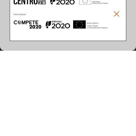
Climar - Indústria De Iluminação, S.A.
Climar Lighting - Sede
Climar - Indústria de Iluminação, S.A.

Rua Estrada Real, 50

3750-866 Águeda

Portugal