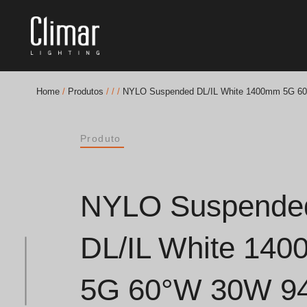
Home
/
Produtos
/
/
/
NYLO Suspended DL/IL White 1400mm 5G 6
Brochuras
Produto
Finishes Book
BOYA OUT Shapes
NYLO Suspende
Soluções Acústicas
DL/IL White 14
Melhores Projetos
5G 60°W 30W 9