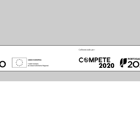
August
2026
S
M
T
W
T
F
S