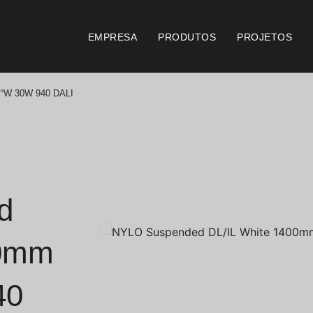
EMPRESA
PRODUTOS
PROJETOS
0°W 30W 940 DALI
Catálogos
Documento
Essence [PT/EN]
Consi
Hospitality [EN]
Certi
d
Hospitality [PT]
Condi
00mm
Geral [EN/FR]
Condi
40
Geral [PT/ES]
Logo 