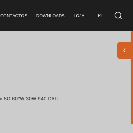
PT
CONTACTOS
DOWNLOADS
LOJA
s
derações Gerais
ficação SGQ ISO 9001
ções de Venda
ções de Garantia
Pack