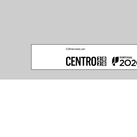
Climar - Indústria De Iluminação, S.A.
Climar Lighting - Sede
Escritório de Londres
Climar - Indústria de 
167–169 Great Portland 
Iluminação, S.A.

Street, 5th Floor,
