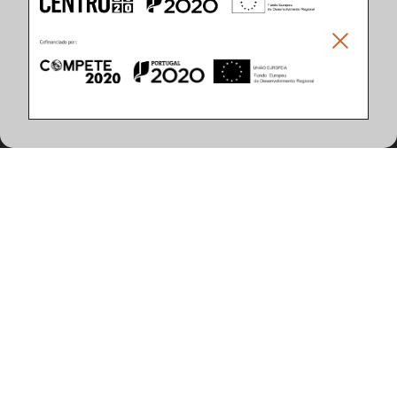
Climar - Indústria De Iluminação, S.A.
Climar Lighting - Sede
Climar - Indústria de Iluminação, S.A.

Rua Estrada Real, 50

3750-866 Águeda

Portugal