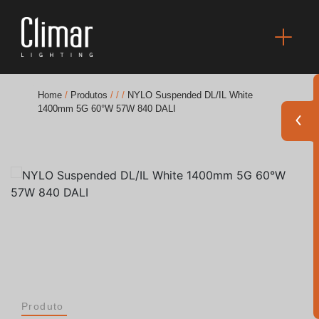
Home
/
Produtos
/
/
/
NYLO Suspended DL/IL White
1400mm 5G 60°W 57W 840 DALI
Brochuras
Finishes Book
BOYA OUT Shapes
Soluções Acústicas
Melhores Projetos
Produto