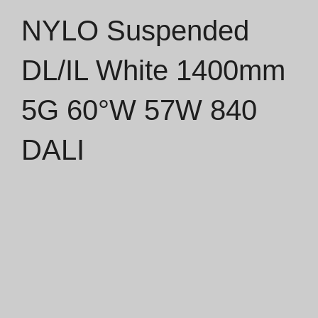
NYLO Suspended
Catálogos
DL/IL White 1400mm
Essence [PT/EN]
5G 60°W 57W 840
Hospitality [EN]
Hospitality [PT]
DALI
Geral [EN/FR]
Geral [PT/ES]
Documentos
Considerações Gerais