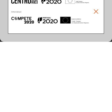
Climar - Indústria De Iluminação, S.A.
Climar Lighting - Sede
Climar - Indústria de Iluminação, S.A.

Rua Estrada Real, 50

3750-866 Águeda

Portugal