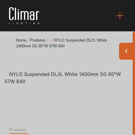
Home
/
Produtos
/
/
/
NYLO Suspended DL/IL White
1400mm 5G 60°W 57W 840
Brochuras
Finishes Book
BOYA OUT Shapes
Soluções Acústicas
Melhores Projetos
Produto