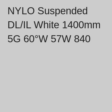
NYLO Suspended
Catálogos
DL/IL White 1400mm
Essence [PT/EN]
5G 60°W 57W 840
Hospitality [EN]
Hospitality [PT]
Geral [EN/FR]
Geral [PT/ES]
Documentos
Considerações Gerais