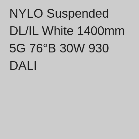
NYLO Suspended
Catálogos
DL/IL White 1400mm
Essence [PT/EN]
5G 76°B 30W 930
Hospitality [EN]
Hospitality [PT]
DALI
Geral [EN/FR]
Geral [PT/ES]
Documentos
Considerações Gerais