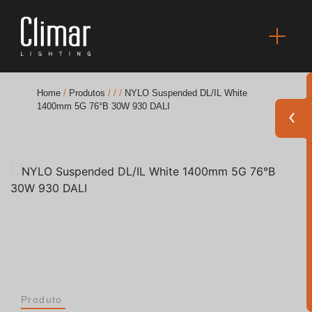
Home
/
Produtos
/
/
/
NYLO Suspended DL/IL White
1400mm 5G 76°B 30W 930 DALI
Brochuras
Finishes Book
BOYA OUT Shapes
Soluções Acústicas
Melhores Projetos
Produto