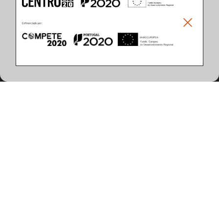
Climar - Indústria De Iluminação, S.A.
Climar Lighting - Sede
Climar - Indústria de Iluminação, S.A.

Rua Estrada Real, 50

3750-866 Águeda

Portugal