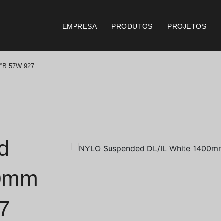
EMPRESA
PRODUTOS
PROJETOS
6°B 57W 927
Catálogos
Documento
Essence [PT/EN]
Consi
Hospitality [EN]
Certi
d
Hospitality [PT]
Condi
00mm
Geral [EN/FR]
Condi
7
Geral [PT/ES]
Logo 