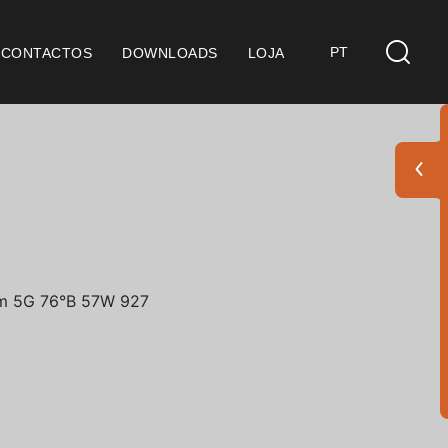
PT
CONTACTOS
DOWNLOADS
LOJA
s
derações Gerais
ficação SGQ ISO 9001
ções de Venda
ções de Garantia
Pack