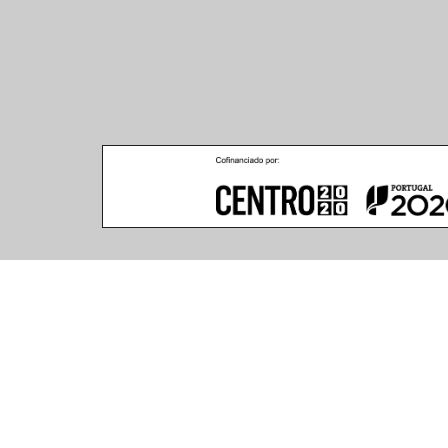
Climar - Indústria De Iluminação, S.A.
Climar Lighting - Sede
Escritório de Londres
Climar - Indústria de 
167–169 Great Portland 
Iluminação, S.A.

Street, 5th Floor,
