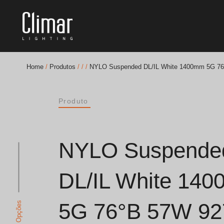
Home
/
Produtos
/
/
/
NYLO Suspended DL/IL White 1400mm 5G 7
Brochuras
Produto
Finishes Book
BOYA OUT Shapes
NYLO Suspende
Soluções Acústicas
DL/IL White 14
Melhores Projetos
5G 76°B 57W 92
Ver Opções