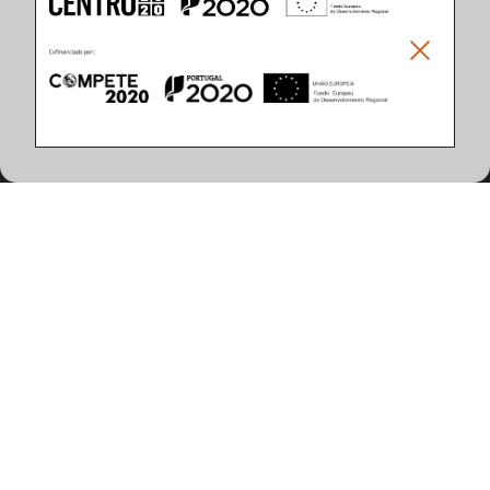
Climar - Indústria De Iluminação, S.A.
Climar Lighting - Sede
Climar - Indústria de Iluminação, S.A.

Rua Estrada Real, 50

3750-866 Águeda

Portugal