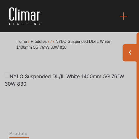
Home
/
Produtos
/
/
/
NYLO Suspended DL/IL White
1400mm 5G 76°W 30W 830
Brochuras
Finishes Book
BOYA OUT Shapes
Soluções Acústicas
Melhores Projetos
Produto