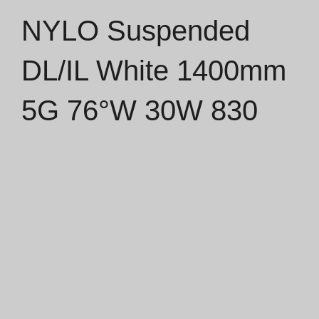
NYLO Suspended
Catálogos
DL/IL White 1400mm
Essence [PT/EN]
5G 76°W 30W 830
Hospitality [EN]
Hospitality [PT]
Geral [EN/FR]
Geral [PT/ES]
Documentos
Considerações Gerais